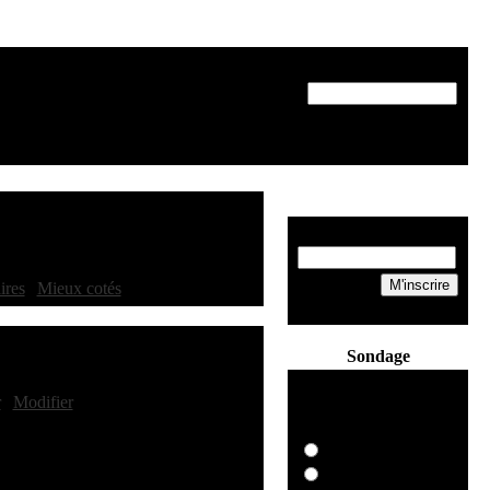
Recherche
eMail:
ires
|
Mieux cotés
]
Sondage
Quel antivirus
r
|
Modifier
]
possédez vous?
Symantec NAV
Sophos Antivirus