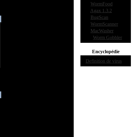
·
5:
WormFood
·
6:
Agax 1.3.2
·
7:
BugScan
·
8:
WormScanner
·
9:
MacWasher
·
10:
Worm Gobbler
Encyclopédie
·
Definition de virus
s