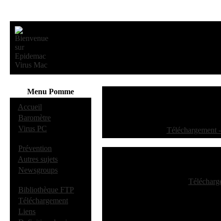
Menu Pomme
·
Accueil
·
Baromètre
·
Virus PC
[
Téléchargement -
·
Prévention
·
Autres sujets
·
Newsgroups
[
Télécharg
·
Bibliothèque FTP
·
Téléchargement
·
Liens
(En cours)