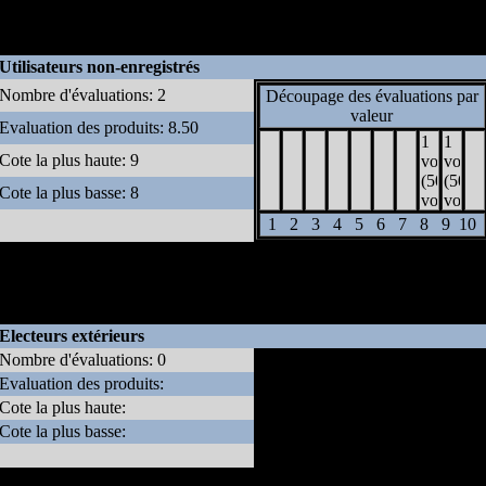
* Note: Le poid que donne ce site aux évaluations des utilisateurs
enregistrés par rapport à celles des utilisateurs anonymes est de 10 à 1.
Utilisateurs non-enregistrés
Nombre d'évaluations: 2
Découpage des évaluations par
valeur
Evaluation des produits: 8.50
Cote la plus haute: 9
Cote la plus basse: 8
1
2
3
4
5
6
7
8
9
10
* Note: Le poid que donne ce site aux évaluations des utilisateurs
enregistrés par rapport à celles des utilisateurs extérieurs est de 20 à 1.
Electeurs extérieurs
Nombre d'évaluations: 0
Evaluation des produits:
Cote la plus haute:
Pas de votes d'électeurs extérieur
Cote la plus basse: