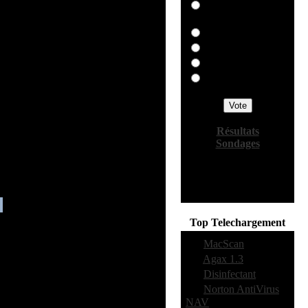
Intego
VirusBarrier X
McAffee
Dr Salomon
Autre précisez...
Aucun
Résultats
Sondages
Votes:
800
Commentaires:
19
Top Telechargement
·
1:
MacScan
·
2:
Agax 1.3
·
3:
Disinfectant
·
4:
Norton AntiVirus
NAV