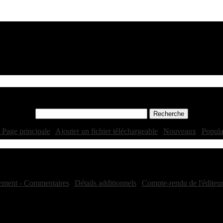
 Page principale
|
Ajouter un fichier téléchargeable
|
Nouveaux
|
Popula
Téléchargement - Profil:
ement - Commentaires
|
Détails additionnels
|
Compte-rendu de l'éditeu
Détails des évaluations
Total des votes: 2
Evaluation générale: 8.50