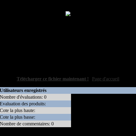
Licence
: Gratuit
Agax est un programme antivirus Macintosh.
16 mars 2004
: Disponible dans la logitèque
Auteur:
John Dalgliesh (mailto:johnd
at
defyne
dot
org)
Version:
1.3
Taille:
0 bytes
[
Télécharger ce fichier maintenant !
|
Page d'accueil
]
Utilisateurs enregistrés
Nombre d'évaluations: 0
Evaluation des produits:
Pas de votes d'utilisateurs
Cote la plus haute:
enregistrés
Cote la plus basse:
Nombre de commentaires: 0