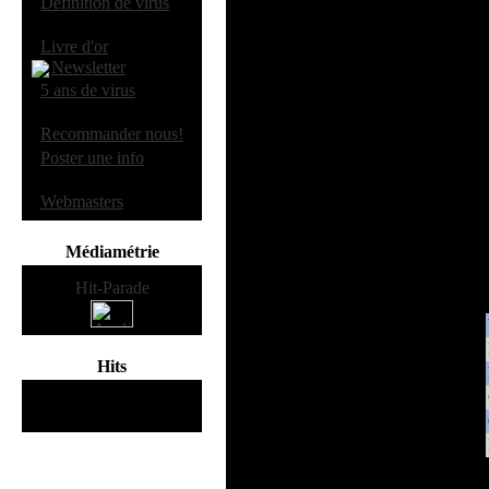
·
Definition de virus
·
Livre d'or
Newsletter
·
5 ans de virus
·
Recommander nous!
·
Poster une info
·
Webmasters
Médiamétrie
Hits
115472091
hits
depuis Mars 2000