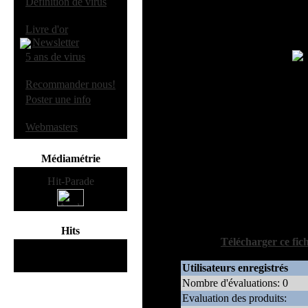
·
Definition de virus
To
Eval
·
Livre d'or
Newsletter
·
5 ans de virus
L
·
Recommander nous!
Système
:
·
Poster une info
WormFood est un logiciel qui scanne 
·
Webmasters
A a F et tente de pre
Cet antivirus rend visible 
Les fichiers ne sont pas effacer, m
Médiamétrie
Auteur:
Doug
Version:
Hits
[
Télécharger ce fic
115467311
hits
depuis Mars 2000
Utilisateurs enregistrés
Nombre d'évaluations: 0
Evaluation des produits: