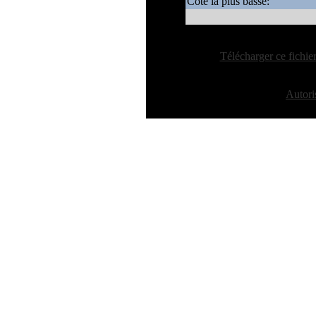
Cote la plus basse:
[
Télécharger ce fichie
S'agit-il de votre site Web ?
Autoris