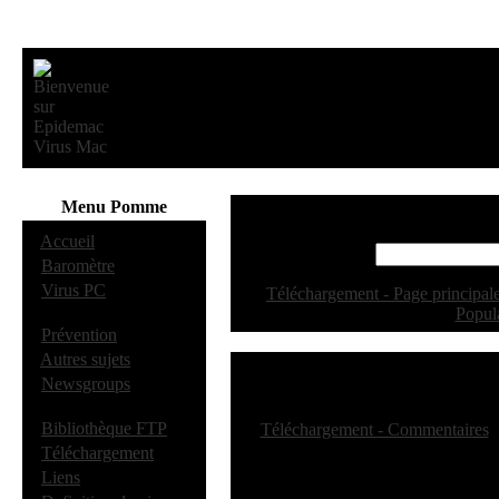
Menu Pomme
·
Accueil
·
Baromètre
·
Virus PC
[
Téléchargement - Page principal
Popul
·
Prévention
·
Autres sujets
Téléc
·
Newsgroups
·
Bibliothèque FTP
[
Téléchargement - Commentaires
·
Téléchargement
·
Liens
(En cours)
Déta