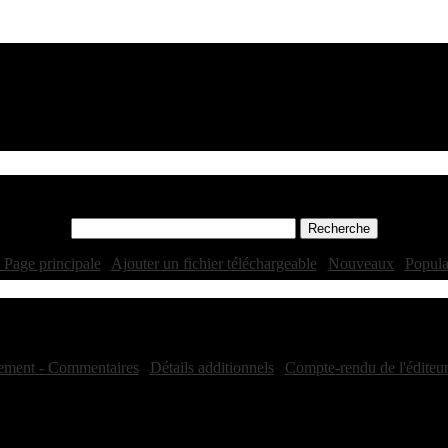
 Page principale
|
Ajouter un fichier téléchargeable
|
Nouveaux
|
Popula
Téléchargement - Profil:
ement - Commentaires
|
Détails additionnels
|
Compte-rendu de l'éditeu
Détails des évaluations
Total des votes: 0
Evaluation générale: 0