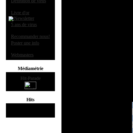
·
Definition de virus
·
Livre d'or
Newsletter
·
5 ans de virus
Versio
·
Recommander nous!
MacWasher de Webroot Software élim
·
Poster une info
arrière-plan et effectuer sa tâche au
préférez, s’exécuter systématiqueme
·
Webmasters
supprimer.
En résumé, MacW
Médiamétrie
Hits
115437582
hits
depuis Mars 2000