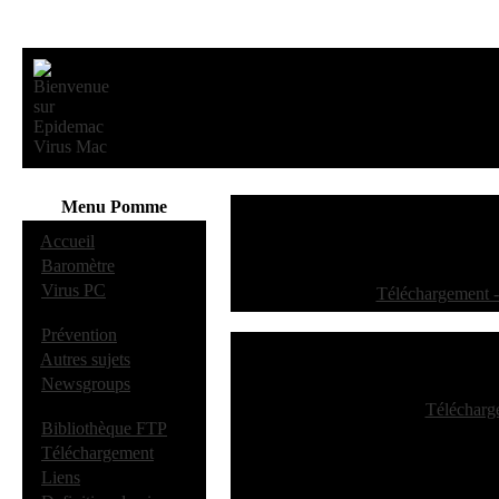
Menu Pomme
·
Accueil
·
Baromètre
·
Virus PC
[
Téléchargement -
·
Prévention
·
Autres sujets
·
Newsgroups
[
Télécharg
·
Bibliothèque FTP
·
Téléchargement
·
Liens
(En cours)