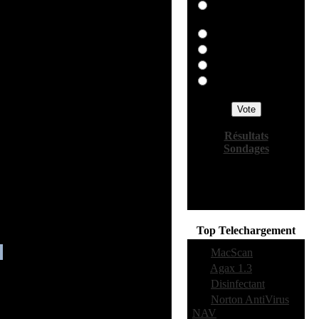
Intego
VirusBarrier X
McAffee
Dr Salomon
Autre précisez...
Aucun
rables.
MacWasher peut aussi fonctionner en
une fois par mois. Il peut, si vous le
es noms de dossiers et de fichiers à
ectionnées.
Résultats
ards indiscrets.
Sondages
Votes:
800
Commentaires:
19
Top Telechargement
·
1:
MacScan
·
2:
Agax 1.3
·
3:
Disinfectant
·
4:
Norton AntiVirus
NAV