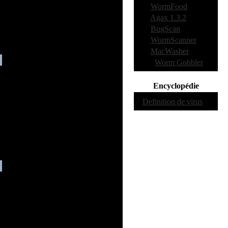
·
5:
WormFood
·
6:
Agax 1.3.2
·
7:
BugScan
·
8:
WormScanner
·
9:
MacWasher
·
10:
Worm Gobbler
Encyclopédie
·
Definition de virus