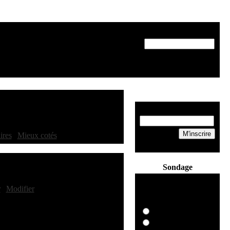
Recherche
eMail:
ires
|
Mieux cotés
]
Sondage
Quel antivirus
r
|
Modifier
]
possédez vous?
Symantec NAV
Sophos Antivirus