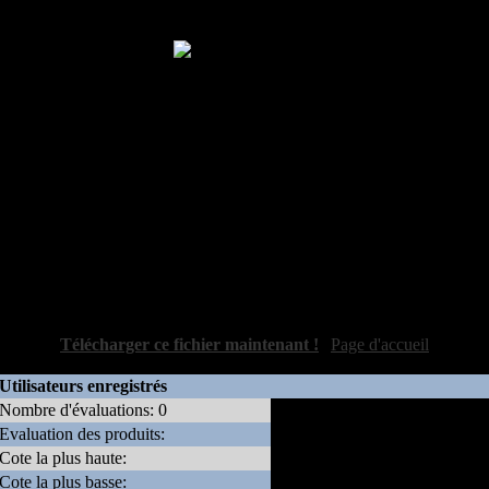
Licence
: Shareware Prix de la licence : 29,95 dollars
Système
: Macintosh, PowerMac
n Mac de Windows Washer, utilitaire pour supprimer les fichiers indési
ine tous les fichiers révélant vos diverses activités sur Macintosh. 
tomatiquement, à un intervalle régulier allant de toutes les 15 minutes à 
nt au démarrage ou à l’arrêt du système et le personnaliser en ajoutant d
 Un effacement sécurisé est disponible pour chacune des catégories sél
asher intéresse quiconque souhaite garder ses activités à l’abri des reg
Auteur:
Webroot Software (support
at
webroot
dot
com)
Version:
4.0
Taille:
1.28 MB
[
Télécharger ce fichier maintenant !
|
Page d'accueil
]
Utilisateurs enregistrés
Nombre d'évaluations: 0
Evaluation des produits:
Pas de votes d'utilisateurs
Cote la plus haute:
enregistrés
Cote la plus basse: