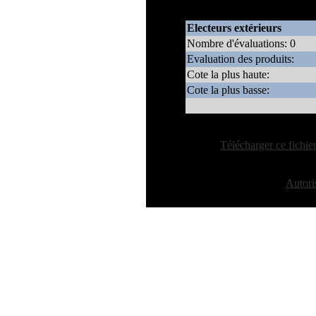
enregistrés par rapport à celle
Electeurs extérieurs
Nombre d'évaluations: 0
Evaluation des produits:
Cote la plus haute:
Cote la plus basse:
[
Télécharger ce fichie
S'agit-il de votre site Web ?
Autoris