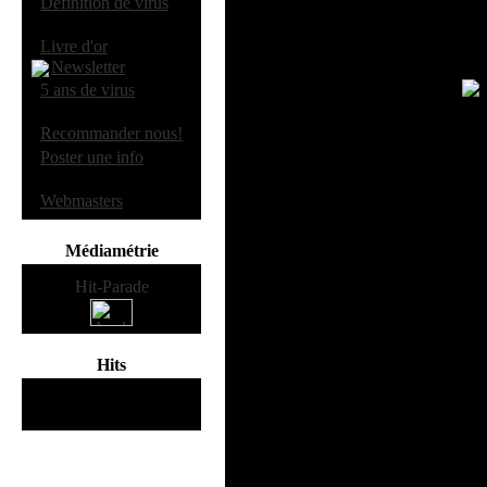
·
Definition de virus
To
Eval
·
Livre d'or
Newsletter
·
5 ans de virus
L
·
Recommander nous!
Système
·
Poster une info
Disinfectant est un anti-virus pou
·
Webmasters
Disinfectant est un anti-virus grat
pouvez l'utiliser sous deux modes, e
Médiamétrie
infecté, ou d'installer une extension q
fonctionne avec les utilitares de ty
compactées (type BinHex, etc.). 
versions 6 et 7 (mémoire virtuelle, a
MacOS ainsi
Hits
115469512
hits
depuis Mars 2000
16 mars 2004
:
Aut
Version: