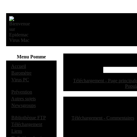
Menu Pomme
·
Accueil
·
Baromètre
·
Virus PC
[
Téléchargement - Page principal
Popul
·
Prévention
·
Autres sujets
Téléc
·
Newsgroups
·
Bibliothèque FTP
[
Téléchargement - Commentaires
·
Téléchargement
·
Liens
(En cours)
Déta