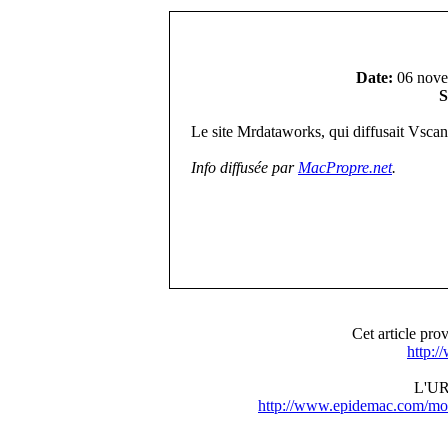
Date:
06 nove
S
Le site Mrdataworks, qui diffusait Vscan
Info diffusée par
MacPropre.net
.
Cet article pr
http:
L'URL
http://www.epidemac.com/mo